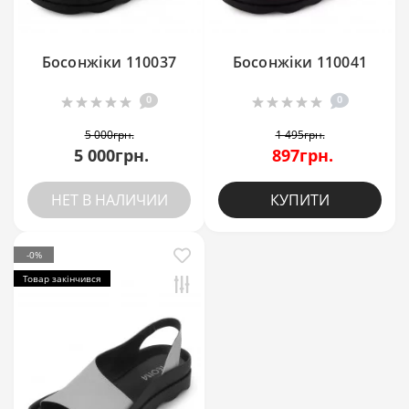
Босонжіки 110037
Босонжіки 110041
0
0
5 000грн.
1 495грн.
5 000грн.
897грн.
НЕТ В НАЛИЧИИ
КУПИТИ
-0%
Товар закінчився