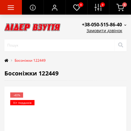
0
0
0
+38-050-515-86-40
Замовити дзвінок
Босоніжки 122449
Босоніжки 122449
-40%
Хіт пордажів