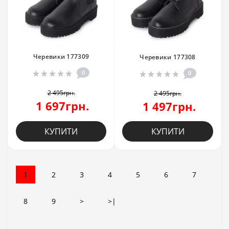
Черевики 177309
Черевики 177308
0
0
2 495грн.
2 495грн.
1 697грн.
1 497грн.
КУПИТИ
КУПИТИ
1
2
3
4
5
6
7
8
9
>
>|