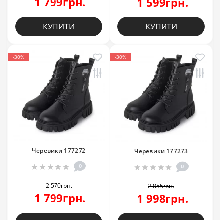
1 799грн.
1 599грн.
КУПИТИ
КУПИТИ
-30%
-30%
Черевики 177272
Черевики 177273
0
0
2 570грн.
2 855грн.
1 799грн.
1 998грн.