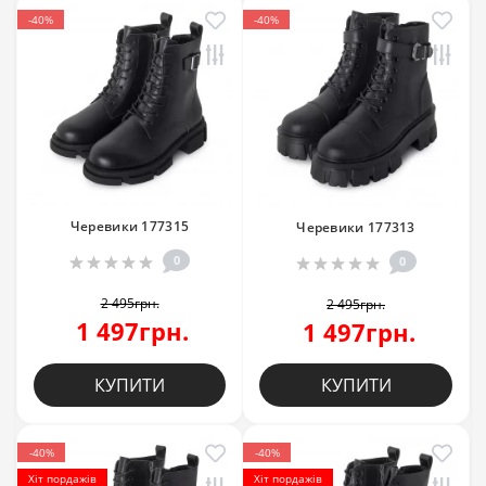
-40%
-40%
Черевики 177315
Черевики 177313
0
0
2 495грн.
2 495грн.
1 497грн.
1 497грн.
КУПИТИ
КУПИТИ
-40%
-40%
Хіт пордажів
Хіт пордажів