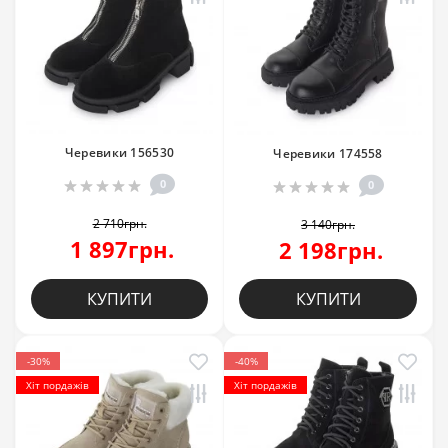
Черевики 156530
Черевики 174558
0
0
2 710грн.
3 140грн.
1 897грн.
2 198грн.
КУПИТИ
КУПИТИ
-30%
-40%
Хіт пордажів
Хіт пордажів