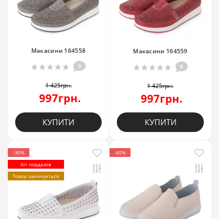
Макасини 164558
Макасини 164559
0
0
1 425грн.
1 425грн.
997грн.
997грн.
КУПИТИ
КУПИТИ
-30%
-40%
Хіт пордажів
Товар закінчується