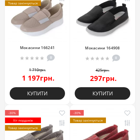
Товар закінчується
Мокасини 166241
Мокасини 164908
0
0
1 710грн.
425грн.
1 197грн.
297грн.
КУПИТИ
КУПИТИ
-30%
-30%
Хіт пордажів
Товар закінчується
Товар закінчується