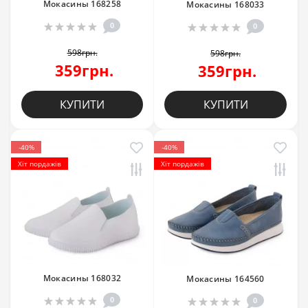
Мокасины 168258
Мокасины 168033
0
0
598грн.
598грн.
359грн.
359грн.
КУПИТИ
КУПИТИ
-40%
-40%
Хіт пордажів
Хіт пордажів
Мокасины 168032
Мокасины 164560
0
0