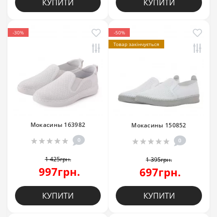
КУПИТИ
КУПИТИ
-30%
-50%
Товар закінчується
Мокасины 163982
Мокасины 150852
0
0
1 425грн.
1 395грн.
997грн.
697грн.
КУПИТИ
КУПИТИ