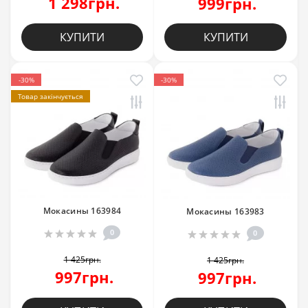
1 298грн.
999грн.
КУПИТИ
КУПИТИ
-30%
-30%
Товар закінчується
Мокасины 163984
Мокасины 163983
0
0
1 425грн.
1 425грн.
997грн.
997грн.