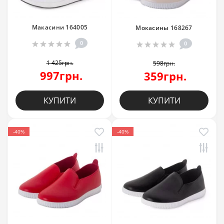
Макасини 164005
Мокасины 168267
0
0
1 425грн.
598грн.
997грн.
359грн.
КУПИТИ
КУПИТИ
-40%
-40%