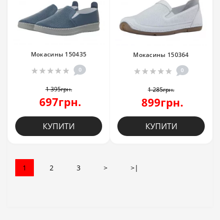
Мокасины 150435
Мокасины 150364
0
0
1 395грн.
1 285грн.
697грн.
899грн.
КУПИТИ
КУПИТИ
1
2
3
>
>|