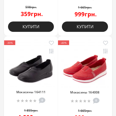
598грн.
1 665грн.
359грн.
999грн.
КУПИТИ
КУПИТИ
-30%
-40%
Мокасины 164111
Мокасины 164008
0
0
1 855грн.
1 665грн.