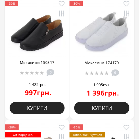
-30%
-30%
Мокасини 150317
Мокасини 174179
0
0
1 425грн.
1 995грн.
997грн.
1 396грн.
КУПИТИ
КУПИТИ
-30%
-30%
Хіт пордажів
Товар закінчується