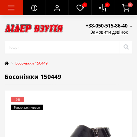
0
0
0
+38-050-515-86-40
Замовити дзвінок
Босоніжки 150449
Босоніжки 150449
-0%
Товар закінчився