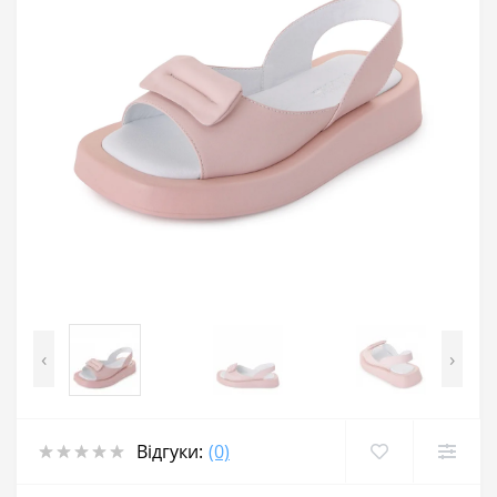
‹
›
Відгуки:
(0)