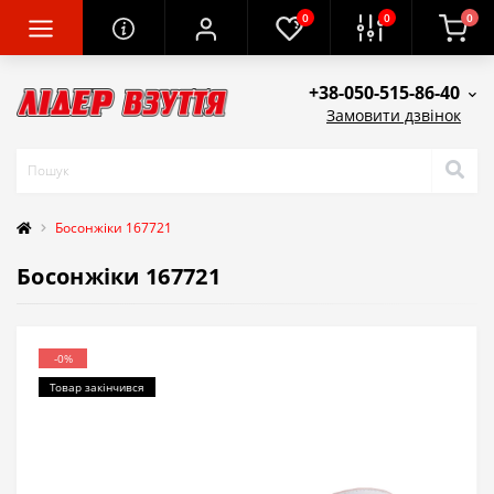
0
0
0
+38-050-515-86-40
Замовити дзвінок
Босонжіки 167721
Босонжіки 167721
-0%
Товар закінчився