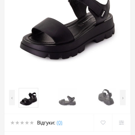
‹
›
Відгуки:
(0)