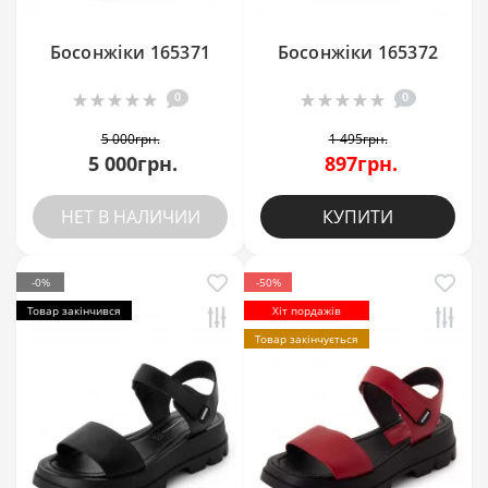
Босонжіки 165371
Босонжіки 165372
0
0
5 000грн.
1 495грн.
5 000грн.
897грн.
НЕТ В НАЛИЧИИ
КУПИТИ
-0%
-50%
Товар закінчився
Хіт пордажів
Товар закінчується