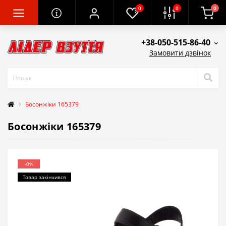
0
0
0
+38-050-515-86-40
Замовити дзвінок
Босонжіки 165379
Босонжіки 165379
-0%
Товар закінчився