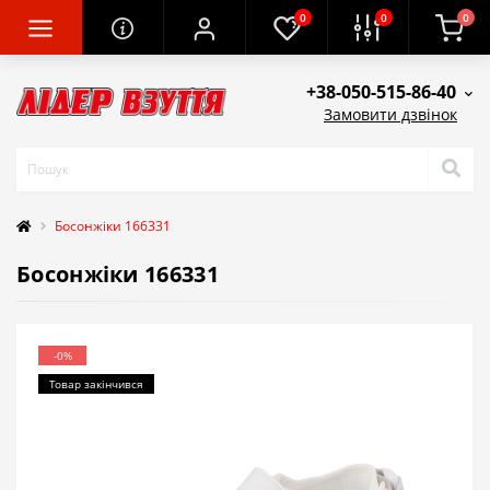
0
0
0
+38-050-515-86-40
Замовити дзвінок
Босонжіки 166331
Босонжіки 166331
-0%
Товар закінчився