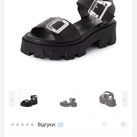
‹
›
Відгуки:
(0)