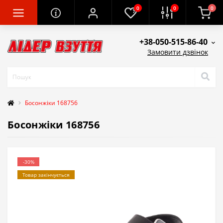
0
0
0
+38-050-515-86-40
Замовити дзвінок
Босонжіки 168756
Босонжіки 168756
-30%
Товар закінчується