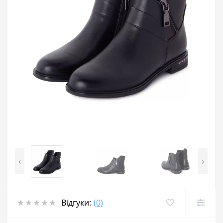
‹
›
Відгуки:
(0)