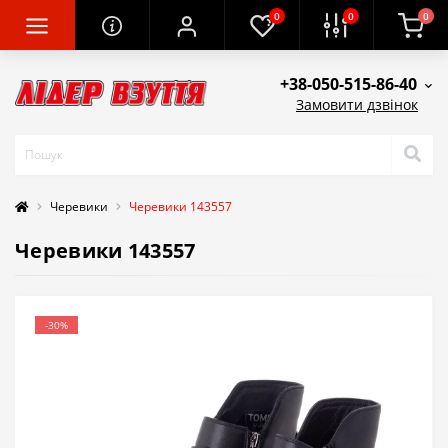
0
0
0
+38-050-515-86-40
Замовити дзвінок
Черевики
Черевики 143557
Черевики 143557
-30%