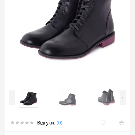
‹
›
Відгуки:
(0)