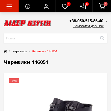
0
0
0
+38-050-515-86-40
Замовити дзвінок
Черевики
Черевики 146051
Черевики 146051
-30%