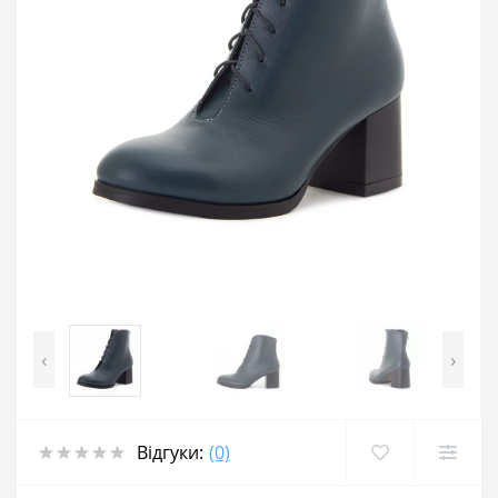
‹
›
Відгуки:
(0)