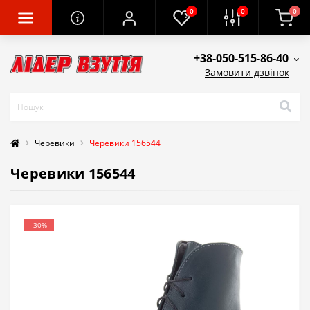
0
0
0
+38-050-515-86-40
Замовити дзвінок
Черевики
Черевики 156544
Черевики 156544
-30%