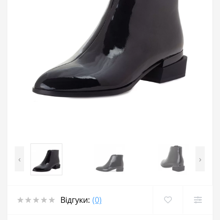
‹
›
Відгуки:
(0)