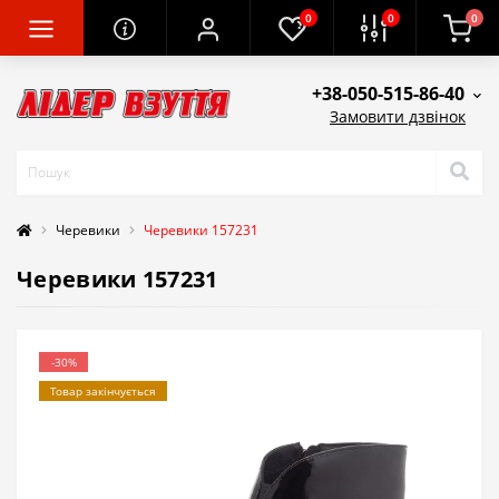
0
0
0
+38-050-515-86-40
Замовити дзвінок
Черевики
Черевики 157231
Черевики 157231
-30%
Товар закінчується