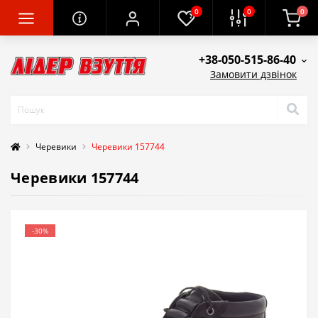
0
0
0
+38-050-515-86-40
Замовити дзвінок
Черевики
Черевики 157744
Черевики 157744
-30%