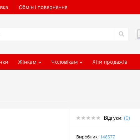
авка
Обмін і повернення
нки
Жінкам
Чоловікам
Хіти продажів
Відгуки:
(0)
Виробник:
148577