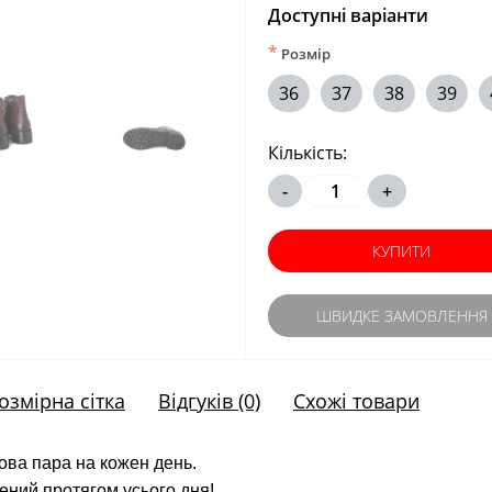
Доступні варіанти
*
Розмір
36
37
38
39
Кількість:
-
+
КУПИТИ
ШВИДКЕ ЗАМОВЛЕННЯ
озмірна сітка
Відгуків (0)
Схожі товари
дова пара на кожен день.
ений протягом усього дня!