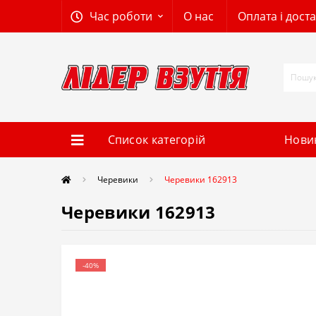
Час роботи
О нас
Оплата і дост
Список категорій
Нови
Черевики
Черевики 162913
Черевики 162913
-40%