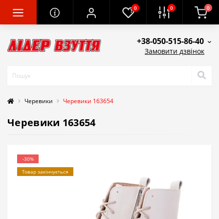
0
0
0
+38-050-515-86-40
Замовити дзвінок
Черевики
Черевики 163654
Черевики 163654
-30%
Товар закінчується