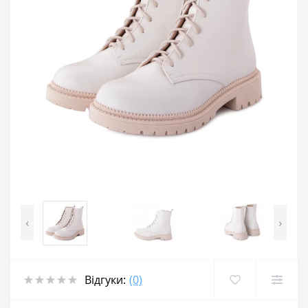
‹
›
Відгуки:
(0)