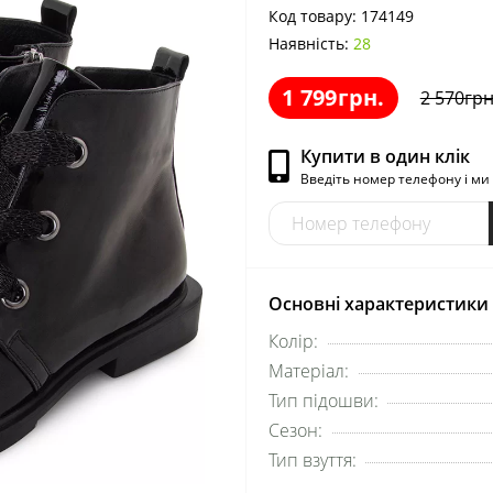
Код товару:
174149
Наявність:
28
1 799грн.
2 570грн
Купити в один клік
Введіть номер телефону і м
Основні характеристики
Колір:
Матеріал:
Тип підошви:
Сезон:
Тип взуття: