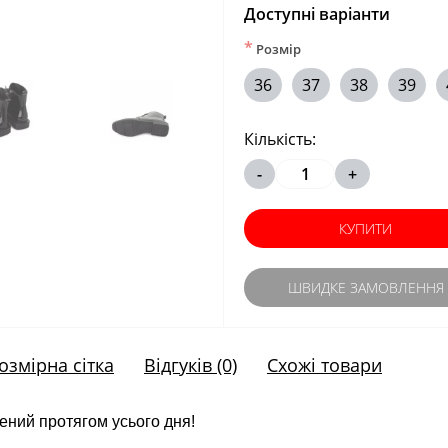
Доступні варіанти
*
Розмір
36
37
38
39
Кількість:
-
+
КУПИТИ
ШВИДКЕ ЗАМОВЛЕННЯ
озмірна сітка
Відгуків (0)
Схожі товари
ений протягом усього дня!