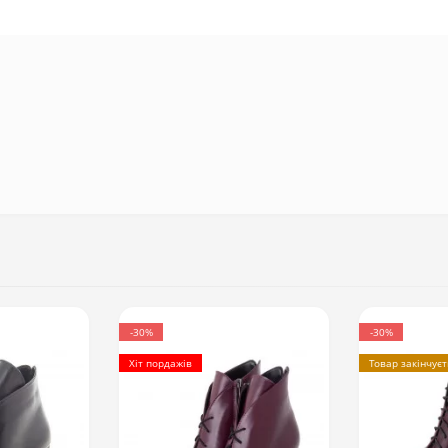
-30%
-30%
Хіт пордажів
Товар закінчує