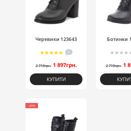
Черевики 123643
Ботинки 
1
1 897грн.
1 8
2 710грн.
2 710грн.
КУПИТИ
КУПИ
-40%