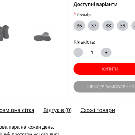
Доступні варіанти
*
Розмір
36
37
38
39
Кількість:
-
+
КУПИТИ
ШВИДКЕ ЗАМОВЛЕННЯ
озмірна сітка
Відгуків (0)
Схожі товари
дова пара на кожен день.
ений протягом усього дня!