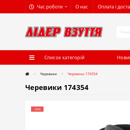
Час роботи
О нас
Оплата і дост
Список категорій
Нови
Черевики
Черевики 174354
Черевики 174354
-30%