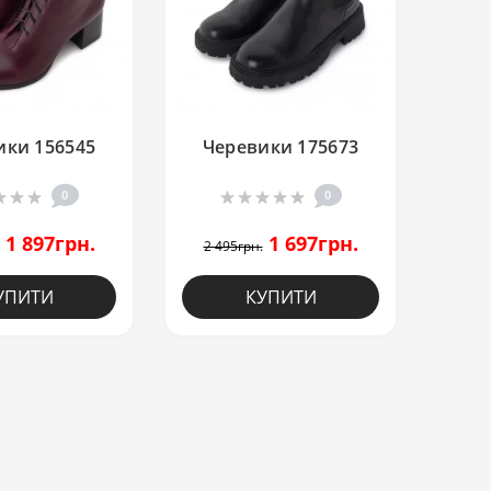
ики 156545
Черевики 175673
0
0
1 897грн.
1 697грн.
2 495грн.
УПИТИ
КУПИТИ