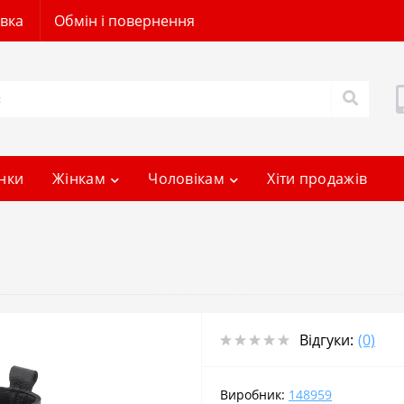
авка
Обмін і повернення
нки
Жінкам
Чоловікам
Хіти продажів
Відгуки:
(0)
Виробник:
148959