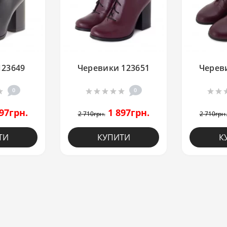
123649
Черевики 123651
Черев
0
0
97грн.
1 897грн.
2 710грн.
2 710грн.
ТИ
КУПИТИ
К