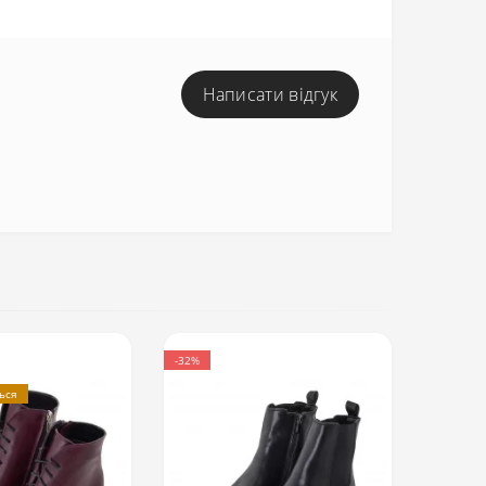
Написати відгук
-32%
ться