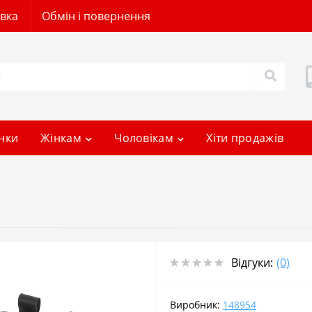
авка
Обмін і повернення
нки
Жінкам
Чоловікам
Хіти продажів
Відгуки:
(0)
Виробник:
148954