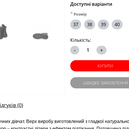
Доступні варіанти
*
Розмір
37
38
39
40
Кількість:
-
+
КУПИТИ
ШВИДКЕ ЗАМОВЛЕННЯ
ідгуків (0)
ичних дівчат. Верх виробу виготовлений з гладкої натуральн
кор – контрастні літери з ефектом підтікання. Потовщена п