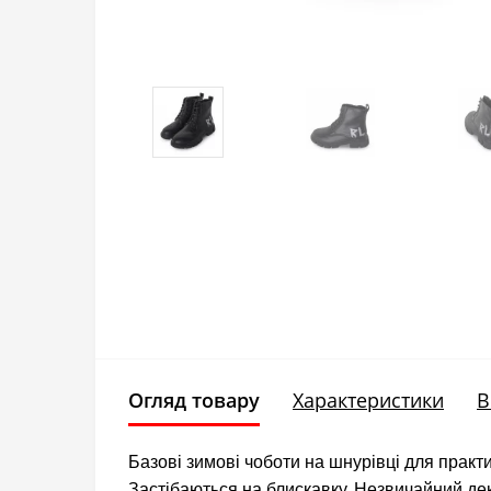
Огляд товару
Характеристики
В
Базові зимові чоботи на шнурівці для практ
Застібаються на блискавку. Незвичайний де