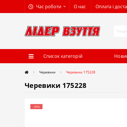
Час роботи
О нас
Оплата і дост
Список категорій
Нови
Черевики
Черевики 175228
Черевики 175228
-30%