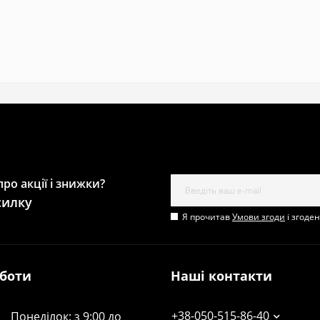
ро акції і знижки?
силку
Я прочитав
Умови згоди
і згоде
оботи
Наші контакти
+38-050-515-86-40
Понеділок: з 9:00 до