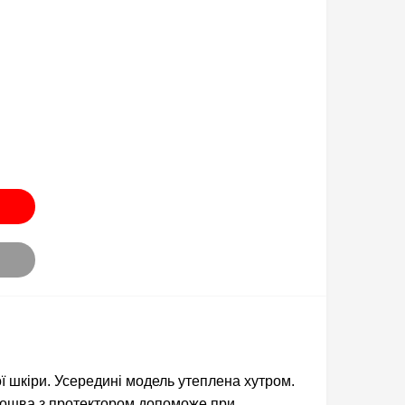
ої шкіри. Усередині модель утеплена хутром.
ідошва з протектором допоможе при