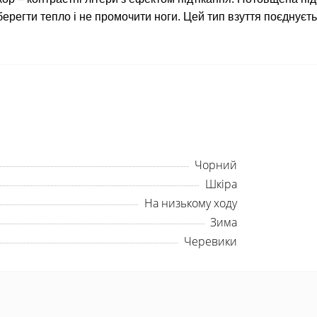
зберегти тепло і не промочити ноги. Цей тип взуття поєднуєт
Чорний
Шкіра
На низькому ходу
Зима
Черевики