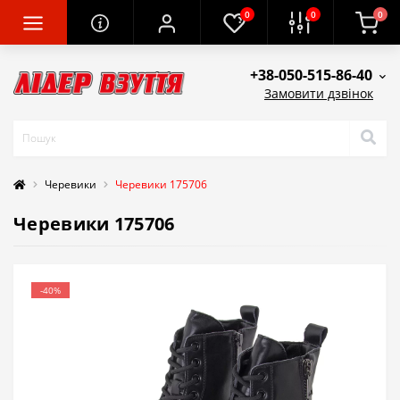
0
0
0
+38-050-515-86-40
Замовити дзвінок
Черевики
Черевики 175706
Черевики 175706
-40%