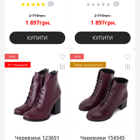
1
0
2 710грн.
2 710грн.
1 897грн.
1 897грн.
КУПИТИ
КУПИТИ
-30%
-30%
Хіт пордажів
Товар закінчується
Черевики 123651
Черевики 156545