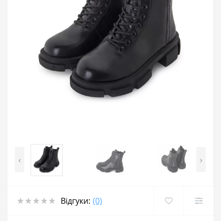
‹
›
Відгуки:
(0)