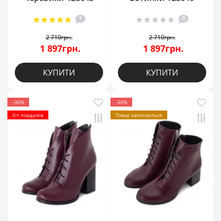
1
0
2 710грн.
2 710грн.
1 897грн.
1 897грн.
КУПИТИ
КУПИТИ
-30%
-30%
Хіт пордажів
Товар закінчується