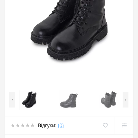
‹
›
Відгуки:
(0)