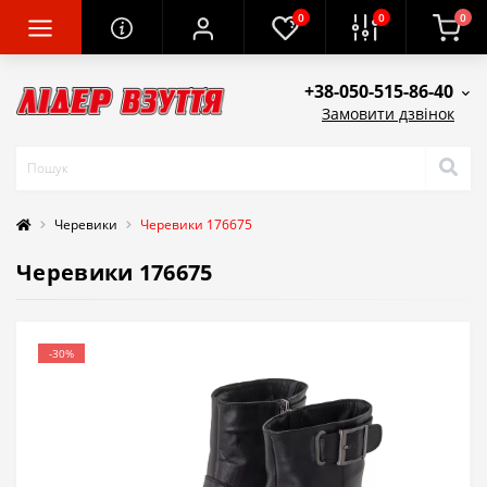
0
0
0
+38-050-515-86-40
Замовити дзвінок
Черевики
Черевики 176675
Черевики 176675
-30%