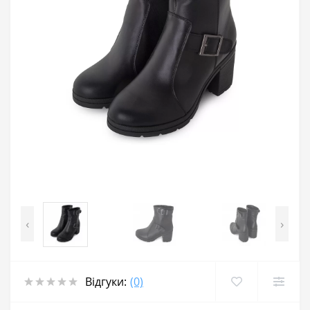
‹
›
Відгуки:
(0)