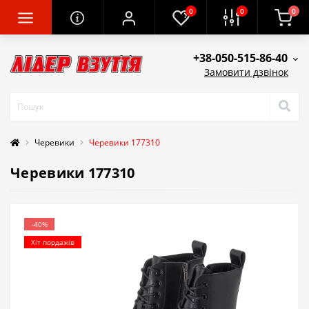
0
0
0
+38-050-515-86-40
Замовити дзвінок
Черевики
Черевики 177310
Черевики 177310
-40%
Хіт пордажів