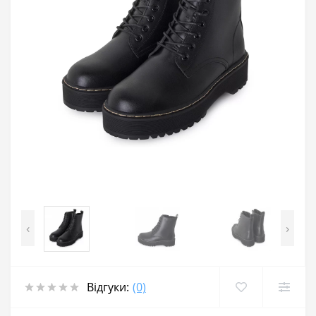
‹
›
Відгуки:
(0)