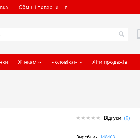
авка
Обмін і повернення
нки
Жінкам
Чоловікам
Хіти продажів
Відгуки:
(0)
Виробник:
148463