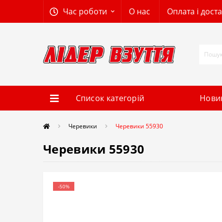
Час роботи
О нас
Оплата і дост
Список категорій
Нови
Черевики
Черевики 55930
Черевики 55930
-50%