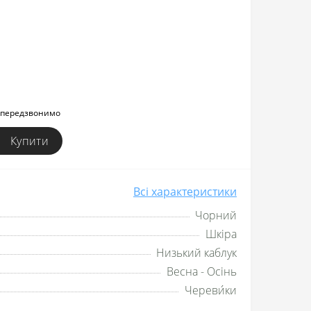
и передзвонимо
Купити
Всі характеристики
Чорний
Шкіра
Низький каблук
Весна - Осінь
Череви́ки