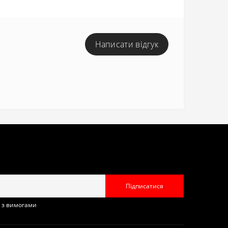
Написати відгук
Підписатися
н з вимогами