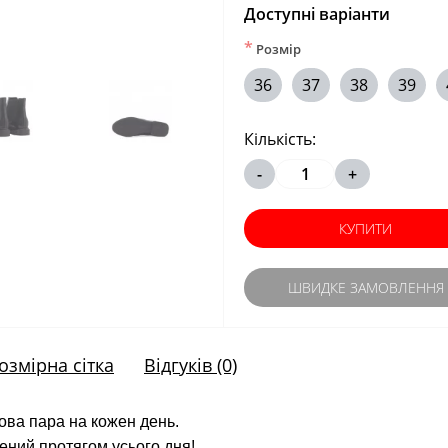
Доступні варіанти
*
Розмір
36
37
38
39
Кількість:
-
+
КУПИТИ
ШВИДКЕ ЗАМОВЛЕННЯ
озмірна сітка
Відгуків (0)
дова пара на кожен день.
ений протягом усього дня!