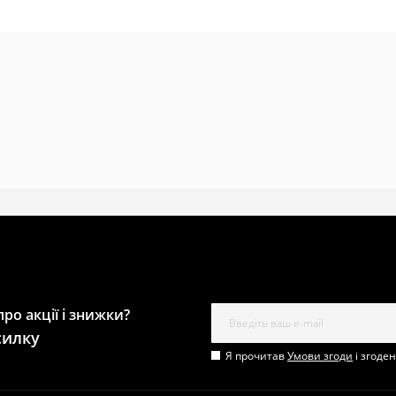
ро акції і знижки?
силку
Я прочитав
Умови згоди
і згоде