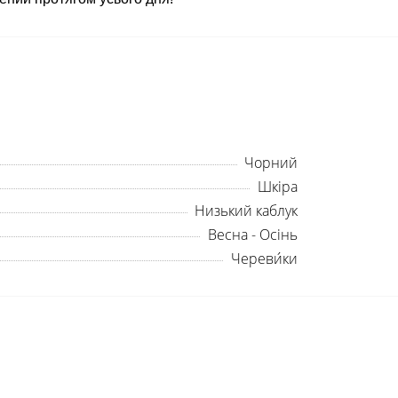
Чорний
Шкіра
Низький каблук
Весна - Осінь
Череви́ки