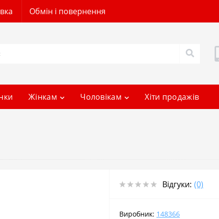
авка
Обмін і повернення
нки
Жінкам
Чоловікам
Хіти продажів
Відгуки:
(0)
Виробник:
148366