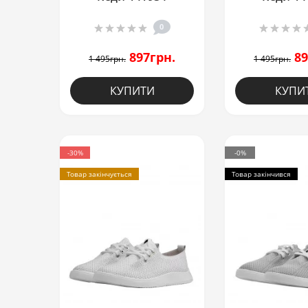
0
897грн.
89
1 495грн.
1 495грн.
КУПИТИ
КУПИ
-30%
-0%
Товар закінчується
Товар закінчився