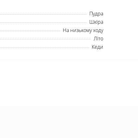
Пудра
Шкіра
На низькому ходу
Літо
Кеди