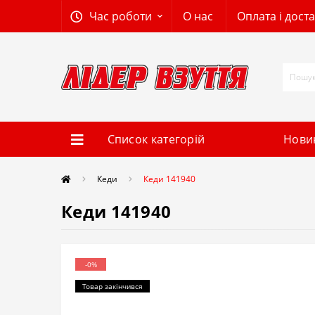
Час роботи
О нас
Оплата і дост
Список категорій
Нови
Кеди
Кеди 141940
Кеди 141940
-0%
Товар закінчився