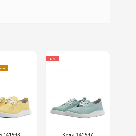
-40%
ться
и 141938
Кеди 141937