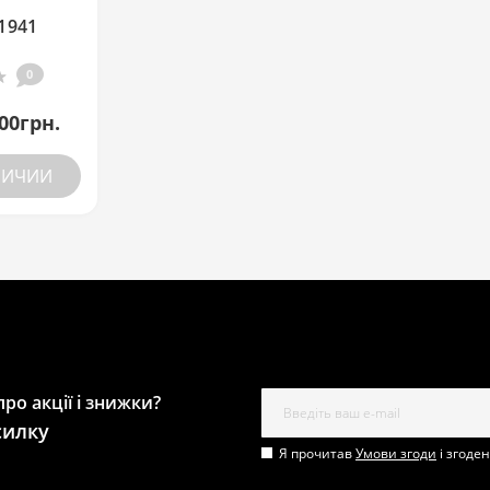
1941
0
00грн.
ЛИЧИИ
ро акції і знижки?
силку
Я прочитав
Умови згоди
і згоде