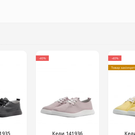
-40%
-40%
Товар закінчує
1935
Кеди 141936
Кед