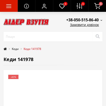
0
0
0
+38-050-515-86-40
Замовити дзвінок
Кеди
Кеди 141978
Кеди 141978
-40%