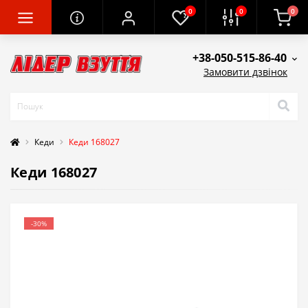
0
0
0
+38-050-515-86-40
Замовити дзвінок
Кеди
Кеди 168027
Кеди 168027
-30%