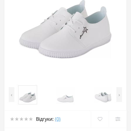
‹
›
Відгуки:
(0)