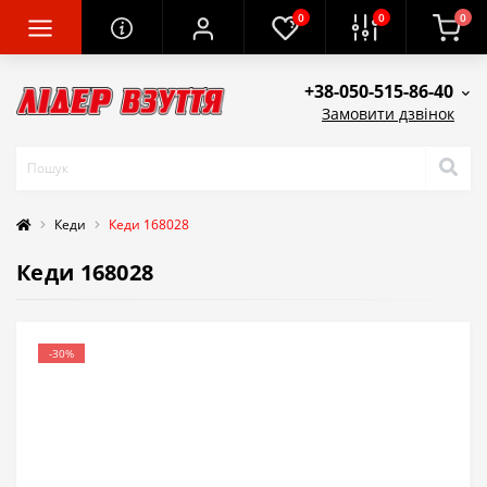
0
0
0
+38-050-515-86-40
Замовити дзвінок
Кеди
Кеди 168028
Кеди 168028
-30%