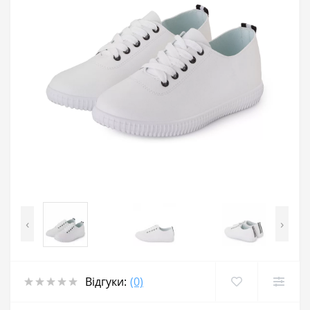
‹
›
Відгуки:
(0)