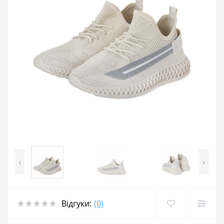
‹
›
Відгуки:
(0)