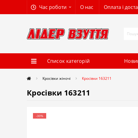
Час роботи
О нас
Оплата і дост
Список категорій
Нови
Кросівки жіночі
Кросівки 163211
Кросівки 163211
-30%