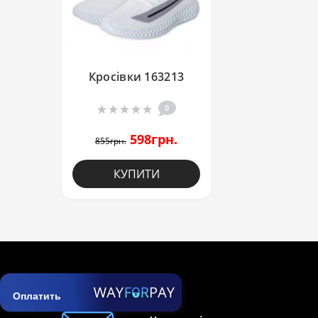
Кросівки 163213
0
598грн.
855грн.
КУПИТИ
Оплатить