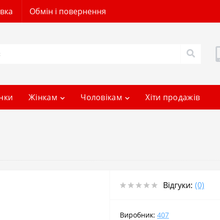
авка
Обмін і повернення
нки
Жінкам
Чоловікам
Хіти продажів
Відгуки:
(0)
Виробник:
407