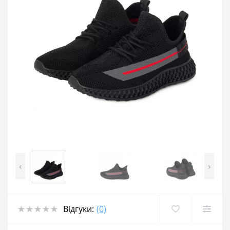
‹
›
Відгуки:
(0)