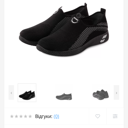
‹
›
Відгуки:
(0)