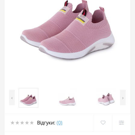
‹
›
Відгуки:
(0)