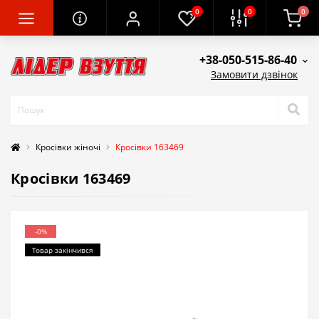
0
0
0
+38-050-515-86-40
Замовити дзвінок
Кросівки жіночі
Кросівки 163469
Кросівки 163469
-0%
Товар закінчився