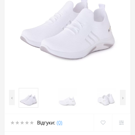
‹
›
Відгуки:
(0)