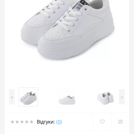
‹
›
Відгуки:
(0)