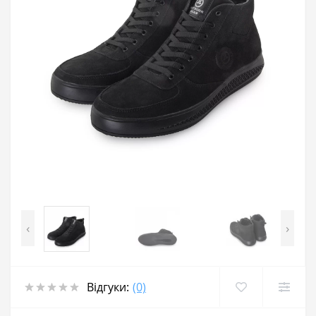
‹
›
Відгуки:
(0)