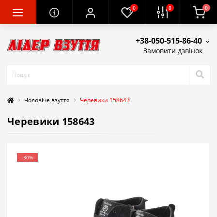
0
0
0
+38-050-515-86-40
Замовити дзвінок
Чоловіче взуття
Черевики 158643
Черевики 158643
-30%