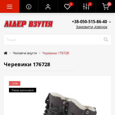
0
0
0
+38-050-515-86-40
Замовити дзвінок
Чоловіче взуття
Черевики 176728
Черевики 176728
-30%
Товар закінчився