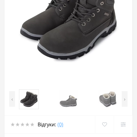
‹
›
Відгуки:
(0)