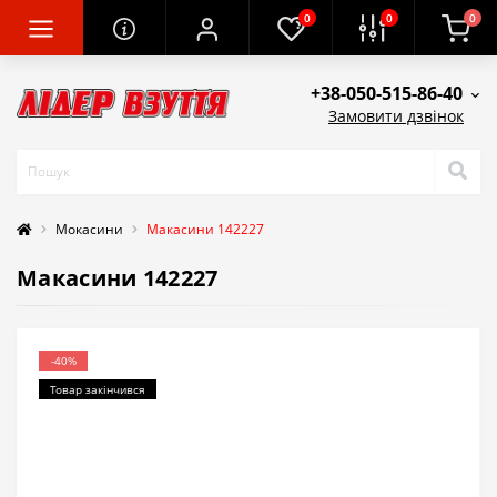
0
0
0
+38-050-515-86-40
Замовити дзвінок
Мокасини
Макасини 142227
Макасини 142227
-40%
Товар закінчився