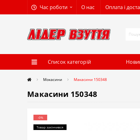
Час роботи
О нас
Оплата і дост
Список категорій
Нови
Мокасини
Макасини 150348
Макасини 150348
-0%
Товар закінчився