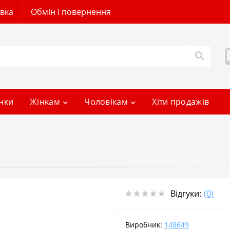
авка
Обмін і повернення
нки
Жінкам
Чоловікам
Хіти продажів
Відгуки:
(0)
Виробник:
148649