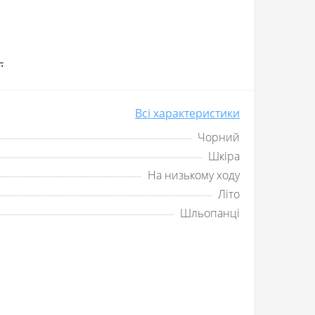
.
Всі характеристики
Чорний
Шкіра
На низькому ходу
Літо
Шльопанці