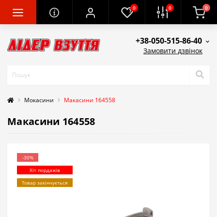
0
0
0
+38-050-515-86-40
Замовити дзвінок
Мокасини
Макасини 164558
Макасини 164558
-30%
Хіт пордажів
Товар закінчується