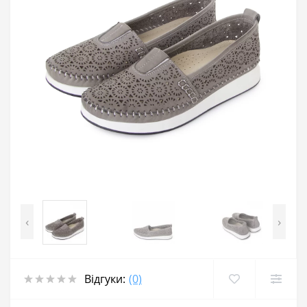
‹
›
Відгуки:
(0)