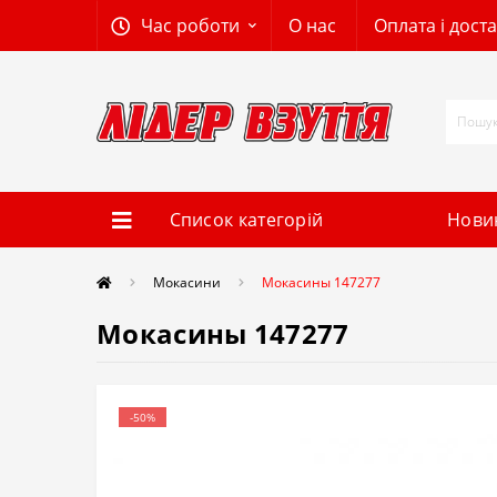
Час роботи
О нас
Оплата і дост
Список категорій
Нови
Мокасини
Мокасины 147277
Мокасины 147277
-50%