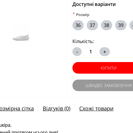
Доступні варіанти
*
Розмір
36
37
38
39
Кількість:
-
+
КУПИТИ
ШВИДКЕ ЗАМОВЛЕННЯ
озмірна сітка
Відгуків (0)
Схожі товари
шкіра.
ений протягом усього дня!