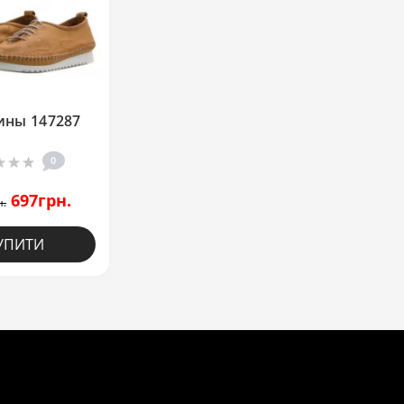
ины 147287
0
697грн.
н.
УПИТИ