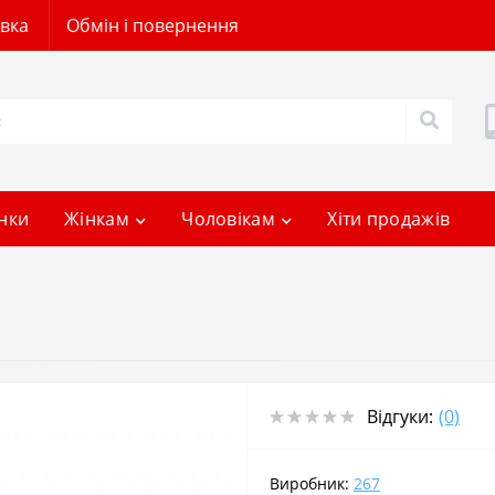
авка
Обмін і повернення
нки
Жінкам
Чоловікам
Хіти продажів
Відгуки:
(0)
Виробник:
267