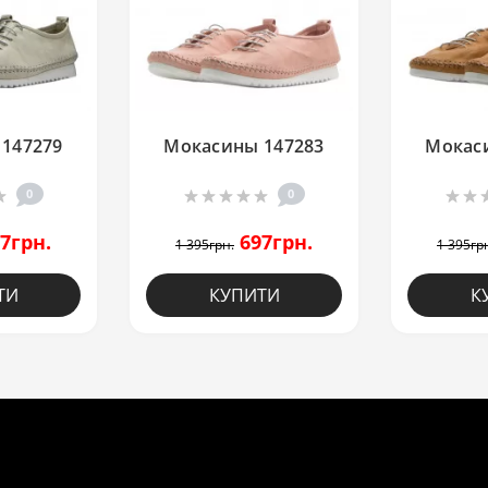
147279
Мокасины 147283
Мокас
0
0
7грн.
697грн.
1 395грн.
1 395гр
ТИ
КУПИТИ
К