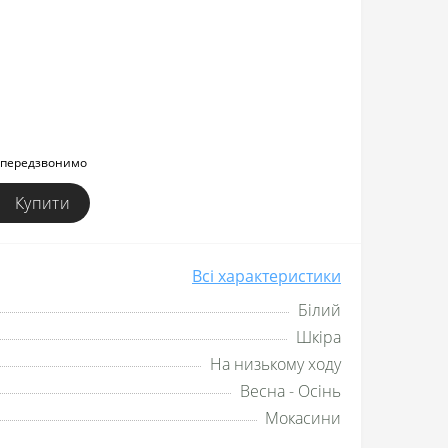
и передзвонимо
Купити
Всі характеристики
Білий
Шкіра
На низькому ходу
Весна - Осінь
Мокасини