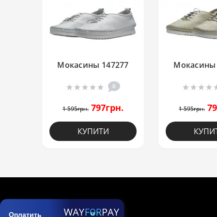
Мокасины 147277
Мокасины 
0
797грн.
79
1 595грн.
1 595грн.
КУПИТИ
КУПИ
Оплатить