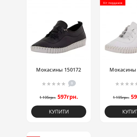
Хіт пордажів
Мокасины 150172
Мокасины 
0
597грн.
59
1 195грн.
1 195грн.
КУПИТИ
КУПИ