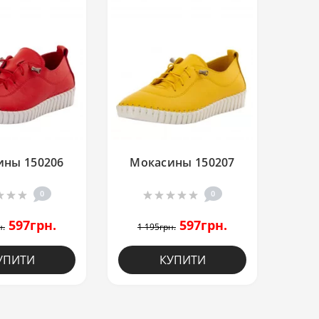
ины 150206
Мокасины 150207
0
0
597грн.
597грн.
н.
1 195грн.
УПИТИ
КУПИТИ