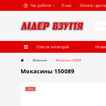
Час роботи
О нас
Оплата і дост
Список категорій
Нови
Мокасини
Мокасины 150089
Мокасины 150089
-50%