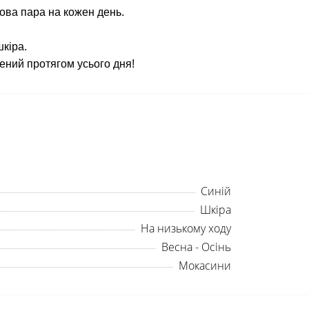
дова пара на кожен день.
шкіра.
ений протягом усього дня!
Синій
Шкіра
На низькому ходу
Весна - Осінь
Мокасини