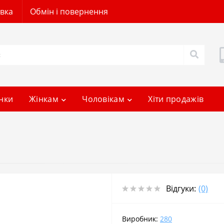
авка
Обмін і повернення
нки
Жінкам
Чоловікам
Хіти продажів
Відгуки:
(0)
Виробник:
280