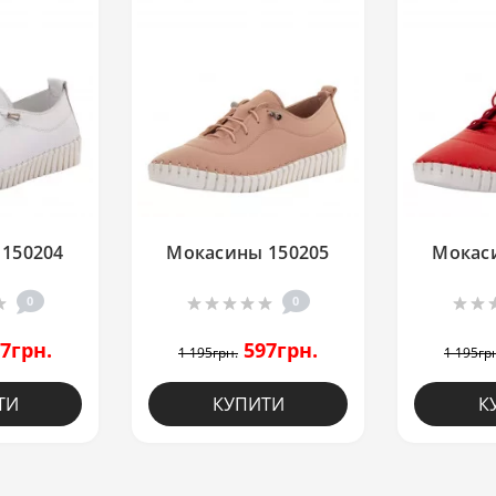
150204
Мокасины 150205
Мокас
0
0
7грн.
597грн.
1 195грн.
1 195гр
ТИ
КУПИТИ
К