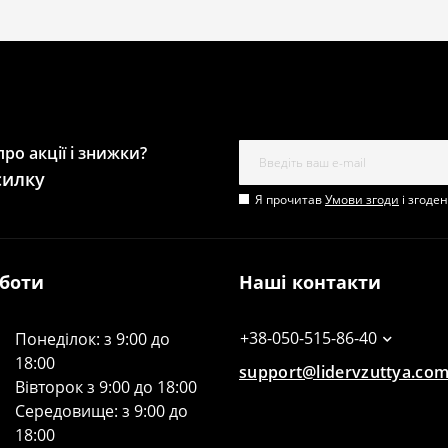
ро акції і знижки?
силку
Я прочитав
Умови згоди
і згоде
оботи
Наші контакти
+38-050-515-86-40
Понеділок: з 9:00 до
18:00
support@lidervzuttya.co
Вівторок з 9:00 до 18:00
Середовище: з 9:00 до
18:00