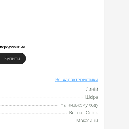
и передзвонимо
Купити
Всі характеристики
Синій
Шкіра
На низькому ходу
Весна - Осінь
Мокасини