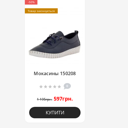
-50%
Товар закінчується
Мокасины 150208
0
597грн.
1 195грн.
КУПИТИ