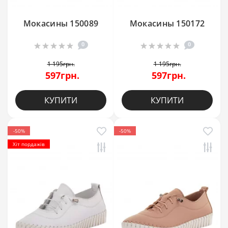
Мокасины 150089
Мокасины 150172
0
0
1 195грн.
1 195грн.
597грн.
597грн.
КУПИТИ
КУПИТИ
-50%
-50%
Хіт пордажів