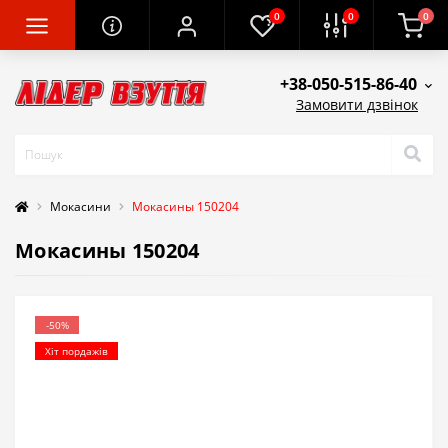
0
0
0
+38-050-515-86-40
Замовити дзвінок
Мокасини
Мокасины 150204
Мокасины 150204
-50%
Хіт пордажів