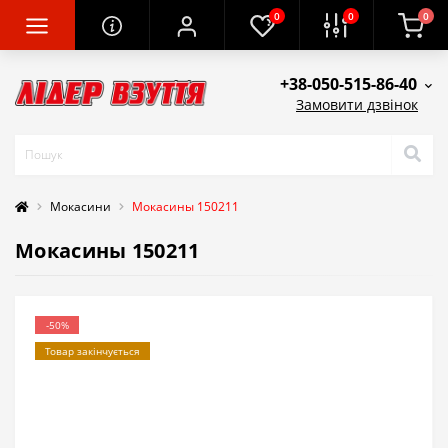
0
0
0
+38-050-515-86-40
Замовити дзвінок
Мокасини
Мокасины 150211
Мокасины 150211
-50%
Товар закінчується