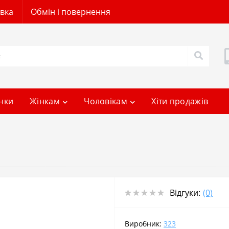
авка
Обмін і повернення
нки
Жінкам
Чоловікам
Хіти продажів
Відгуки:
(0)
Виробник:
323