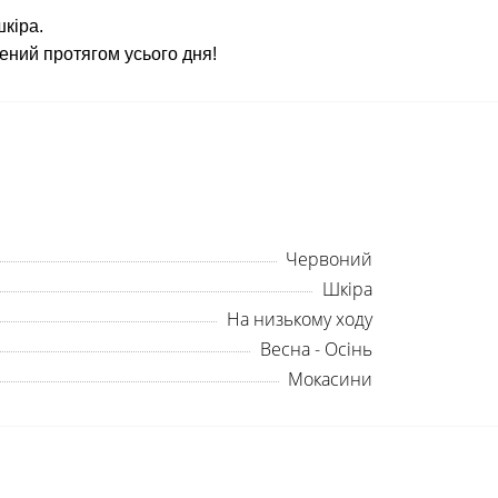
шкіра.
ений протягом усього дня!
Червоний
Шкіра
На низькому ходу
Весна - Осінь
Мокасини