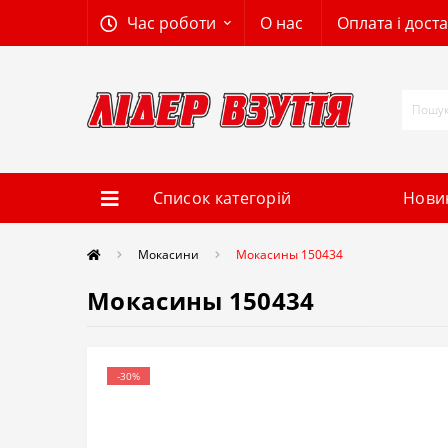
Час роботи
О нас
Оплата і дост
Список категорій
Нови
Мокасини
Мокасины 150434
Мокасины 150434
-30%