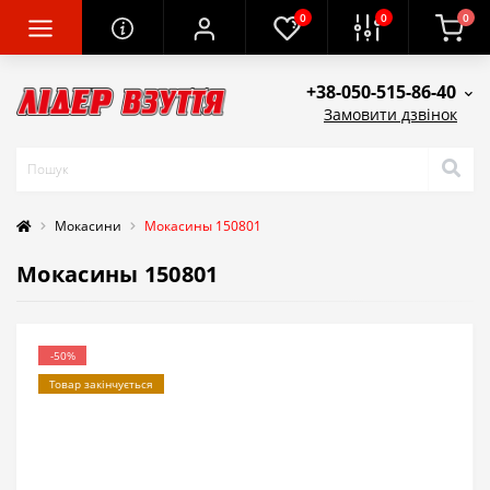
0
0
0
+38-050-515-86-40
Замовити дзвінок
Мокасини
Мокасины 150801
Мокасины 150801
-50%
Товар закінчується