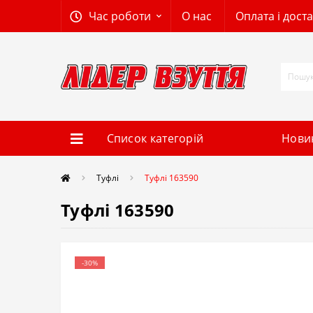
Час роботи
О нас
Оплата і дост
Список категорій
Нови
Tуфлі
Туфлі 163590
Туфлі 163590
-30%