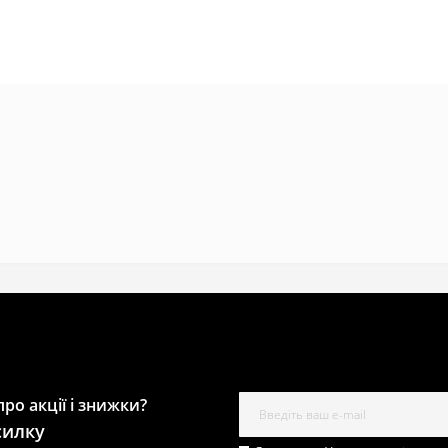
ро акції і знижки?
силку