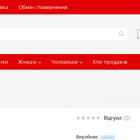
авка
Обмін і повернення
нки
Жінкам
Чоловікам
Хіти продажів
Відгуки:
(0)
Виробник:
148446