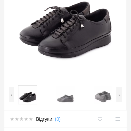
‹
›
Відгуки:
(0)