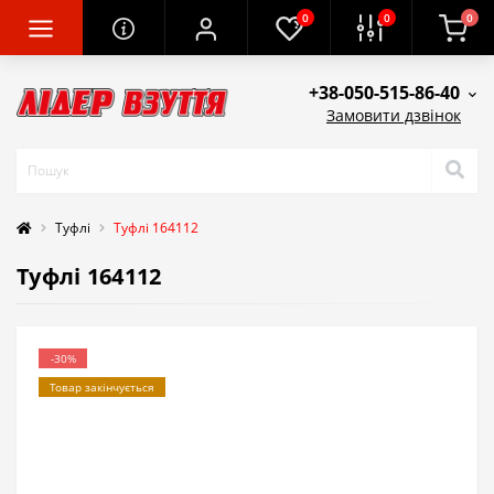
0
0
0
+38-050-515-86-40
Замовити дзвінок
Tуфлі
Туфлі 164112
Туфлі 164112
-30%
Товар закінчується