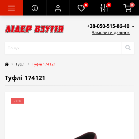
0
0
0
+38-050-515-86-40
Замовити дзвінок
Tуфлі
Туфлі 174121
Туфлі 174121
-30%