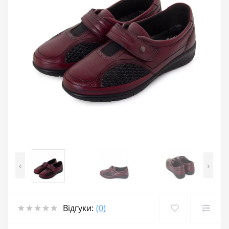
‹
›
Відгуки:
(0)