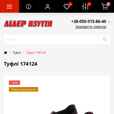
0
0
0
+38-050-515-86-40
Замовити дзвінок
Tуфлі
Туфлі 174124
Туфлі 174124
-30%
Товар закінчується