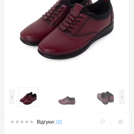
‹
›
Відгуки:
(0)