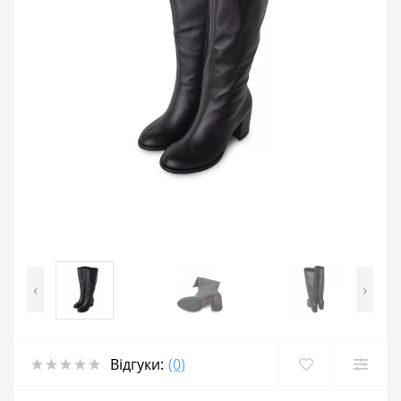
‹
›
Відгуки:
(0)