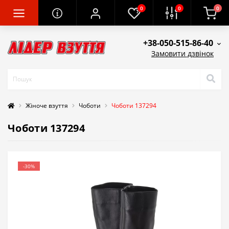
0
0
0
+38-050-515-86-40
Замовити дзвінок
Жіноче взуття
Чоботи
Чоботи 137294
Чоботи 137294
-30%